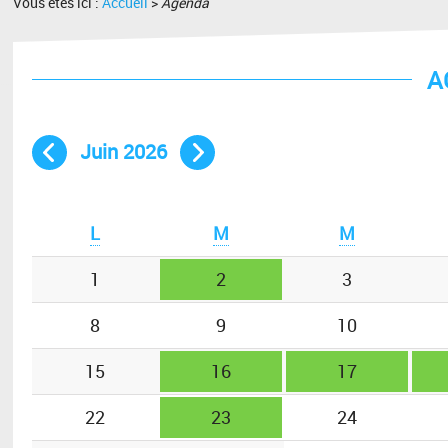
Vous êtes ici :
Accueil
>
Agenda
A
Juin 2026
Mois précédent
Mois suivant
L
M
M
1
2
3
8
9
10
15
16
17
22
23
24