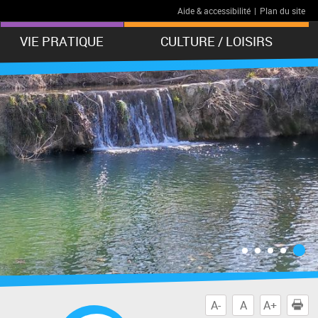
Aide & accessibilité
|
Plan du site
VIE PRATIQUE
CULTURE / LOISIRS
A-
A
A+
I