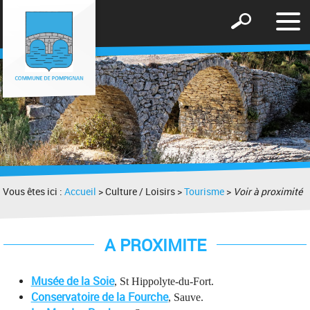
Affic
Afficher
le
le
men
formulaire
de
recherche
Vous êtes ici :
Accueil
> Culture / Loisirs >
Tourisme
>
Voir à proximité
A PROXIMITE
Musée de la Soie
, St Hippolyte-du-Fort.
Conservatoire de la Fourche
, Sauve.