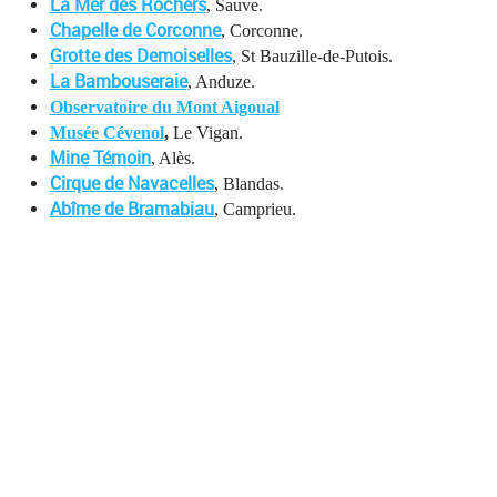
La Mer des Rochers
, Sauve.
Chapelle de Corconne
, Corconne.
Grotte des Demoiselles
, St Bauzille-de-Putois.
La Bambouseraie
, Anduze.
Observatoire du Mont Aigoual
Musée Cévenol
,
Le Vigan.
Mine Témoin
, Alès.
Cirque de Navacelles
, Blandas.
Abîme de Bramabiau
, Camprieu.