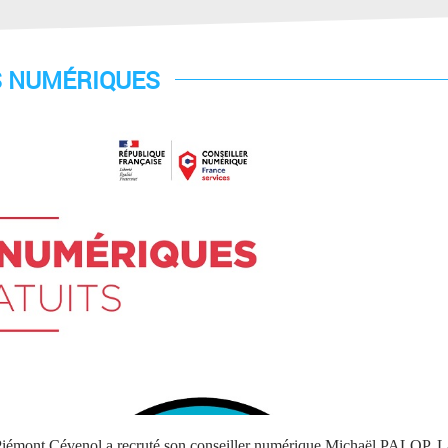
S NUMÉRIQUES
iémont Cévenol a recruté son conseiller numérique Michaël PALOP. L