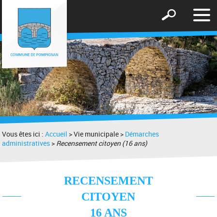
Affic
Afficher
le
le
men
formulaire
de
recherche
Vous êtes ici :
Accueil
> Vie municipale >
Démarches
administratives
>
Recensement citoyen (16 ans)
RECENSEMENT
CITOYEN
16 ANS