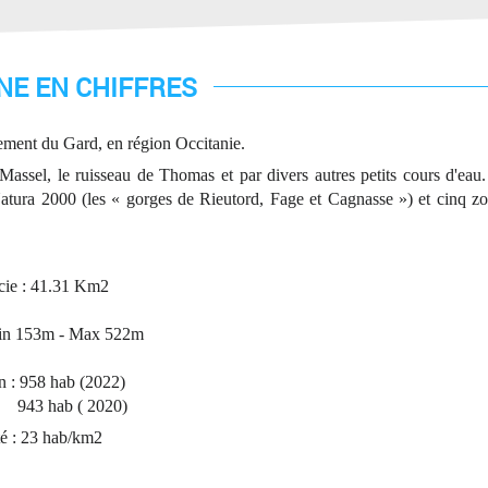
E EN CHIFFRES
ement
du
G
ard
, en
r
égion
Occitanie
.
Massel, le ruisseau de Thomas et par divers autres petits cours d'eau
Natura 2000
(les « gorges de Rieutord, Fage et Cagnasse ») et cinq
zo
cie : 41.31 Km2
Min 153m - Max 522m
n : 958 hab (2022)
ab ( 2020)
é : 23 hab/km2