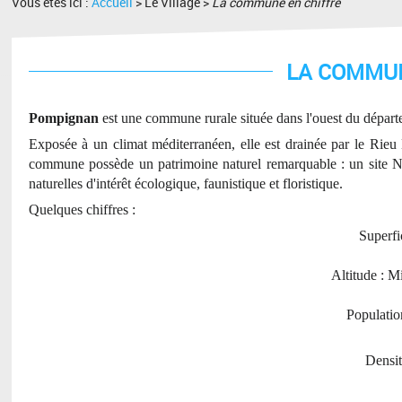
Vous êtes ici :
Accueil
> Le Village >
La commune en chiffre
LA COMMUN
Pompignan
est une commune rurale située dans l'ouest du
départ
Exposée à un climat méditerranéen, elle est drainée par le Rieu 
commune possède un patrimoine naturel remarquable : un
site 
naturelles d'intérêt écologique, faunistique et floristique
.
Quelques chiffres :
Superfi
Altitude : 
Populatio
943 h
Densit