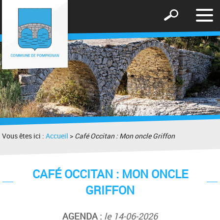
Affic
Afficher
le
le
men
formulaire
de
recherche
Vous êtes ici :
Accueil
>
Café Occitan : Mon oncle Griffon
CAFÉ OCCITAN : MON ONCLE
GRIFFON
AGENDA :
le 14-06-2026