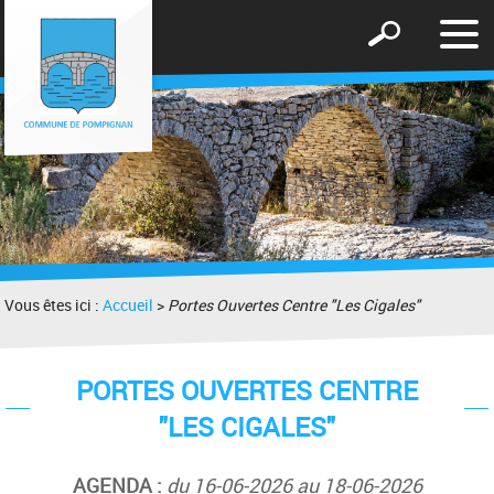
Affic
Afficher
le
le
men
formulaire
de
recherche
Vous êtes ici :
Accueil
>
Portes Ouvertes Centre "Les Cigales"
PORTES OUVERTES CENTRE
"LES CIGALES"
AGENDA :
du 16-06-2026 au 18-06-2026