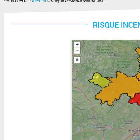
Vous êtes ici :
Accueil
>
Risque incendie très sévère
RISQUE INCE