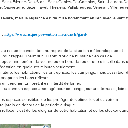
, Saint-Etienne-Des-Sorts, Saint-Genies-De-Comolas, Saint-Laurent-D
e, Sauveterre, Saze, Tavel, Theziers, Vallabregues, Venejan, Villeneuv
évère, mais la vigilance est de mise notamment en lien avec le vent fo
) :
https://www.risque-prevention-incendie.fr/gard/
e au risque incendie, tant au regard de la situation météorologique et
our rappel, 9 feux sur 10 sont d’origine humaine : en cas de
 depuis une fenêtre de voiture ou en bord de route, une étincelle dans 
végétation en quelques minutes seulement.
ure, les habitations, les entreprises, les campings, mais aussi tuer 
 adoptons les bons réflexes :
n cendrier. En forêt, il est interdit de fumer.
oi ou dans un espace aménagé pour cet usage, sur une terrasse, loin 
n des espaces sensibles, de les protéger des étincelles et d'avoir un
e jardin en dehors de la période à risque.
éflexe, c’est de les éloigner de votre habitation et de les stocker dan