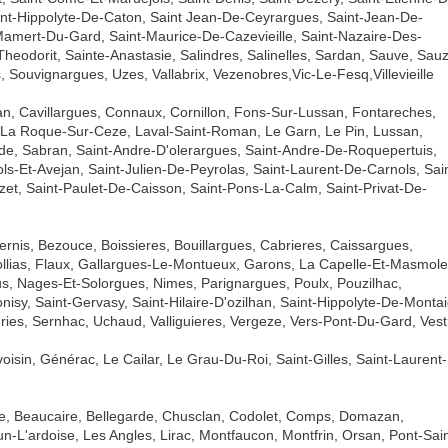
aint-Hippolyte-De-Caton, Saint Jean-De-Ceyrargues, Saint-Jean-De-
-Mamert-Du-Gard, Saint-Maurice-De-Cazevieille, Saint-Nazaire-Des-
Theodorit, Sainte-Anastasie, Salindres, Salinelles, Sardan, Sauve, Sauz
ouvignargues, Uzes, Vallabrix, Vezenobres,Vic-Le-Fesq,Villevieille
an, Cavillargues, Connaux, Cornillon, Fons-Sur-Lussan, Fontareches,
, La Roque-Sur-Ceze, Laval-Saint-Roman, Le Garn, Le Pin, Lussan,
e, Sabran, Saint-Andre-D'olerargues, Saint-Andre-De-Roquepertuis,
ls-Et-Avejan, Saint-Julien-De-Peyrolas, Saint-Laurent-De-Carnols, Sain
zet, Saint-Paulet-De-Caisson, Saint-Pons-La-Calm, Saint-Privat-De-
Bernis, Bezouce, Boissieres, Bouillargues, Cabrieres, Caissargues,
ollias, Flaux, Gallargues-Le-Montueux, Garons, La Capelle-Et-Masmole
, Nages-Et-Solorgues, Nimes, Parignargues, Poulx, Pouzilhac,
sy, Saint-Gervasy, Saint-Hilaire-D'ozilhan, Saint-Hippolyte-De-Montai
gries, Sernhac, Uchaud, Valliguieres, Vergeze, Vers-Pont-Du-Gard, Vestr
isin, Générac, Le Cailar, Le Grau-Du-Roi, Saint-Gilles, Saint-Laurent-
, Beaucaire, Bellegarde, Chusclan, Codolet, Comps, Domazan,
-L'ardoise, Les Angles, Lirac, Montfaucon, Montfrin, Orsan, Pont-Sain