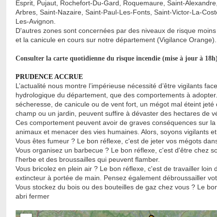
Esprit, Pujaut, Rochefort-Du-Gard, Roquemaure, Saint-Alexandre
Arbres, Saint-Nazaire, Saint-Paul-Les-Fonts, Saint-Victor-La-Cost
Les-Avignon.
D'autres zones sont concernées par des niveaux de risque moins s
et la canicule en cours sur notre département (Vigilance Orange).
Consulter la carte quotidienne du risque incendie (mise à jour à 18h
PRUDENCE ACCRUE
L’actualité nous montre l’impérieuse nécessité d’être vigilants fac
hydrologique du département, que des comportements à adopter. P
sécheresse, de canicule ou de vent fort, un mégot mal éteint jeté
champ ou un jardin, peuvent suffire à dévaster des hectares de 
Ces comportement peuvent avoir de graves conséquences sur la nat
animaux et menacer des vies humaines. Alors, soyons vigilants et
Vous êtes fumeur ? Le bon réflexe, c'est de jeter vos mégots dans u
Vous organisez un barbecue ? Le bon réflexe, c'est d'être chez s
l'herbe et des broussailles qui peuvent flamber.
Vous bricolez en plein air ? Le bon réflexe, c'est de travailler loi
extincteur à portée de main. Pensez également débroussailler votr
Vous stockez du bois ou des bouteilles de gaz chez vous ? Le bon r
abri fermer