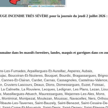
 ROUGE INCENDIE TRÈS SÉVÈRE pour la journée du jeudi 2 juillet 2026 :
humaine dans les massifs forestiers, landes, maquis et garrigues dans ces zo
egre-Les-Fumades, Arpaillargues-Et-Aureillac, Asperes, Aubais,
ujac, Boucoiran-Et-Nozieres, Bouquet, Bourdic, Bragassargues, Brigno
, Cannes-Et-Clairan, Cardet, Carnas, Cassagnoles, Castelnau-Valence
, Cruviers-Lascours, Deaux, Dions, Domessargues, Euzet, Foissac,
, La Calmette, La Rouviere, Lecques, Ledignan, Les Plans, Lezan, Liou
s, Massillargues-Attuech, Mauressargues, Mejannes-Les-Ales, Mons,
, Montmirat, Montpezat, Moulezan, Moussac, Navacelles, Ners, Orthou
Ribaute-Les-Tavernes, Saint-Bauzely, Saint-Benezet, Saint-Cesaire-De
, Saint-Come-Et-Maruejols, Saint-Denis, Saint-Dezery, Saint-Etienne-D