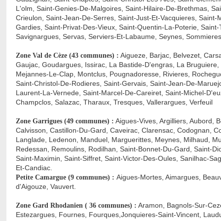
L'olm, Saint-Genies-De-Malgoires, Saint-Hilaire-De-Brethmas, S
Crieulon, Saint-Jean-De-Serres, Saint-Just-Et-Vacquieres, Saint
Gardies, Saint-Privat-Des-Vieux, Saint-Quentin-La-Poterie, Saint-
Savignargues, Servas, Serviers-Et-Labaume, Seynes, Sommieres, S
Aigueze, Barjac, Belvezet, Cars
Zone Val de Cèze (43 communes) :
Gaujac, Goudargues, Issirac, La Bastide-D'engras, La Bruguiere
Mejannes-Le-Clap, Montclus, Pougnadoresse, Rivieres, Rochegud
Saint-Christol-De-Rodieres, Saint-Gervais, Saint-Jean-De-Maruejo
Laurent-La-Vernede, Saint-Marcel-De-Careiret, Saint-Michel-D'eu
Champclos, Salazac, Tharaux, Tresques, Vallerargues, Verfeuil
Aigues-Vives, Argilliers, Aubord, 
Zone Garrigues (49 communes) :
Calvisson, Castillon-Du-Gard, Caveirac, Clarensac, Codognan, C
Langlade, Ledenon, Manduel, Marguerittes, Meynes, Milhaud, Mus
Redessan, Remoulins, Rodilhan, Saint-Bonnet-Du-Gard, Saint-Dioni
Saint-Maximin, Saint-Siffret, Saint-Victor-Des-Oules, Sanilhac-Sa
Et-Candiac.
Aigues-Mortes, Aimargues, Beauvo
Petite Camargue (9 communes) :
d'Aigouze, Vauvert.
Aramon, Bagnols-Sur-Ceze
Zone Gard Rhodanien ( 36 communes) :
Estezargues, Fournes, Fourques,Jonquieres-Saint-Vincent, Laudun