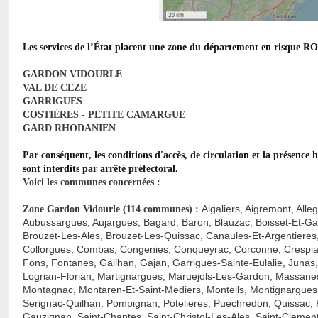
Les services de l’État placent une zone du département en risque
GARDON VIDOURLE
VAL DE CEZE
GARRIGUES
COSTIÈRES - PETITE CAMARGUE
GARD RHODANIEN
Par conséquent, les conditions d'accès, de circulation et la présence 
sont interdits par arrêté préfectoral.
Voici les communes concernées :
Aigaliers, Aigremont, All
Zone Gardon Vidourle (114 communes) :
Aubussargues, Aujargues, Bagard, Baron, Blauzac, Boisset-Et-Ga
Brouzet-Les-Ales, Brouzet-Les-Quissac, Canaules-Et-Argentieres
Collorgues, Combas, Congenies, Conqueyrac, Corconne, Crespian
Fons, Fontanes, Gailhan, Gajan, Garrigues-Sainte-Eulalie, Junas
Logrian-Florian, Martignargues, Maruejols-Les-Gardon, Massane
Montagnac, Montaren-Et-Saint-Mediers, Monteils, Montignargues
Serignac-Quilhan, Pompignan, Potelieres, Puechredon, Quissac, 
Gauzignan, Saint-Chaptes, Saint-Christol-Les-Ales, Saint-Clement