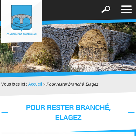
Affic
Afficher
le
le
men
formulaire
de
recherche
Vous êtes ici :
Accueil
>
Pour rester branché, Elagez
POUR RESTER BRANCHÉ,
ELAGEZ