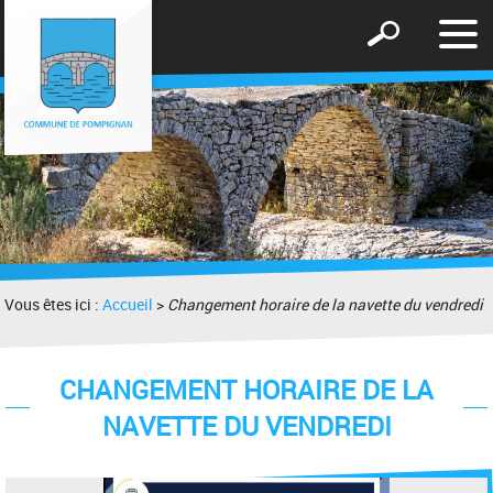
Affic
Afficher
le
le
men
formulaire
de
recherche
Vous êtes ici :
Accueil
>
Changement horaire de la navette du vendredi
CHANGEMENT HORAIRE DE LA
NAVETTE DU VENDREDI